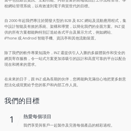
當中包括綜合資訊、互動功能、內容豐富的前端或自訂工作流程管理、學
校網站管理系統，以有效達到電子商貿世代的目標。
自 2000 年起我們專注於開發大型的 B2B 及 B2C 網站及流動應用程式，集
中設計智能及有效的系統、架構和導覽，以簡化我們的全面方案。INZ 提
供的所有方案都能夠特別訂造給各式平台及展示方式，例如網站、
iPhone 或 Android 智能手機、資訊亭和其他流動裝置。
除了我們的軟件專業知識外，INZ 還提供引人入勝的多媒體裝作和安全的
網頁寄存服務，令一站式方案更加添吸引的設計和高度可靠的平台以配合
現在和將來的需求。
在未來的日子，跟 INZ 成為長期的伙伴，您將能夠充滿信心地把更多創意
想法化成現實給予您的客戶和內部工作人員。
我們的目標
1
熱愛每個項目
我們享受與客戶一起製作及完善每個產品的精彩過程。